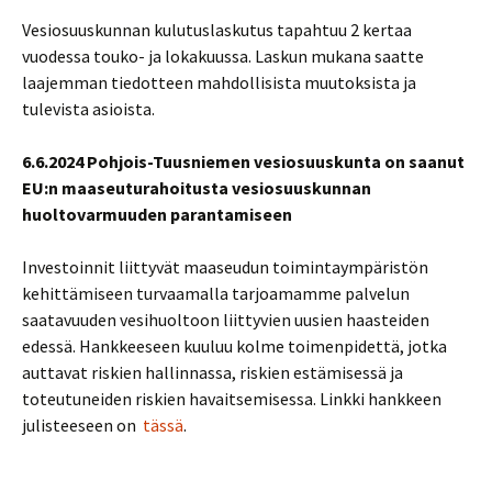
Vesiosuuskunnan kulutuslaskutus tapahtuu 2 kertaa
vuodessa touko- ja lokakuussa. Laskun mukana saatte
laajemman tiedotteen mahdollisista muutoksista ja
tulevista asioista.
6.6.2024 Pohjois-Tuusniemen vesiosuuskunta on saanut
EU:n maaseuturahoitusta vesiosuuskunnan
huoltovarmuuden parantamiseen
Investoinnit liittyvät maaseudun toimintaympäristön
kehittämiseen turvaamalla tarjoamamme palvelun
saatavuuden vesihuoltoon liittyvien uusien haasteiden
edessä. Hankkeeseen kuuluu kolme toimenpidettä, jotka
auttavat riskien hallinnassa, riskien estämisessä ja
toteutuneiden riskien havaitsemisessa. Linkki hankkeen
julisteeseen on
tässä
.