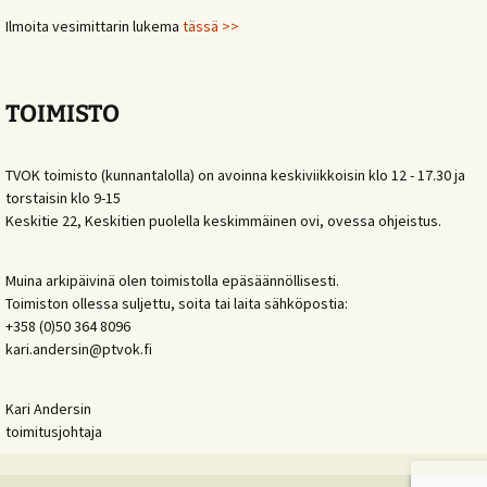
Ilmoita vesimittarin lukema
tässä >>
TOIMISTO
TVOK toimisto (kunnantalolla) on avoinna keskiviikkoisin klo 12 - 17.30 ja
torstaisin klo 9-15
Keskitie 22, Keskitien puolella keskimmäinen ovi, ovessa ohjeistus.
Muina arkipäivinä olen toimistolla epäsäännöllisesti.
Toimiston ollessa suljettu, soita tai laita sähköpostia:
+358 (0)50 364 8096
kari.andersin@ptvok.fi
Kari Andersin
toimitusjohtaja