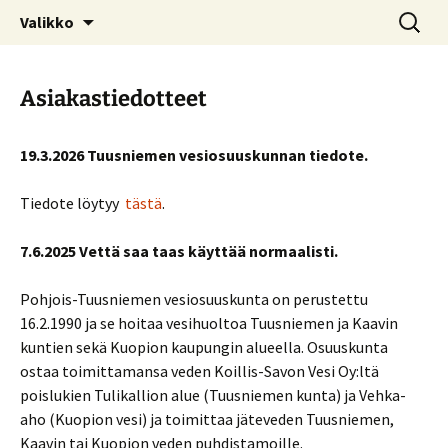
Siirry
Haku:
Valikko
sisältöön
Asiakastiedotteet
19.3.2026 Tuusniemen vesiosuuskunnan tiedote.
Tiedote löytyy
tästä
.
7.6.2025 Vettä saa taas käyttää normaalisti.
Pohjois-Tuusniemen vesiosuuskunta on perustettu
16.2.1990 ja se hoitaa vesihuoltoa Tuusniemen ja Kaavin
kuntien sekä Kuopion kaupungin alueella. Osuuskunta
ostaa toimittamansa veden Koillis-Savon Vesi Oy:ltä
poislukien Tulikallion alue (Tuusniemen kunta) ja Vehka-
aho (Kuopion vesi) ja toimittaa jäteveden Tuusniemen,
Kaavin tai Kuopion veden puhdistamoille.