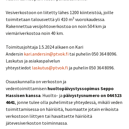
Vesiverkostoon on liitetty lähes 1200 kiinteistöä, joille
3
toimitetaan talousvettä yli 410 m
vuorokaudessa.
Rakennettua vesijohtoverkostoa on noin 504 km ja
viemäriverkostoa noin 40 km.
Toimitusjohtaja 1.5.2024 alkaen on Kari
Andersin
kari.andersin@ptvok.fi
tai puhelin 050 364 8096.
Laskutus ja asiakaspalvelun
yhteystiedot
laskutus@ptvok.fi
ja puhelin 050 364 8096.
Osuuskunnalla on verkoston ja
vedentoimittamisen
huoltopäivystyssopimus Seppo
Hassisen kanssa
. Huolto- ja
päivystysnumero on 044 523
4641
, jonne tulee olla puhelimitse yhteydessä, mikäli veden
toimittamisessa on häiriöitä, huomaatte jotain erikoista
verkostoon liittyen tai havaitsette häiriöitä
jätevesiverkoston toiminnassa.