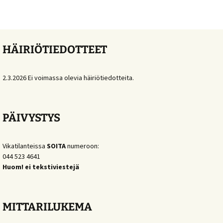
HÄIRIÖTIEDOTTEET
2.3.2026 Ei voimassa olevia häiriötiedotteita.
PÄIVYSTYS
Vikatilanteissa
SOITA
numeroon:
044 523 4641
Huom! ei tekstiviestejä
MITTARILUKEMA