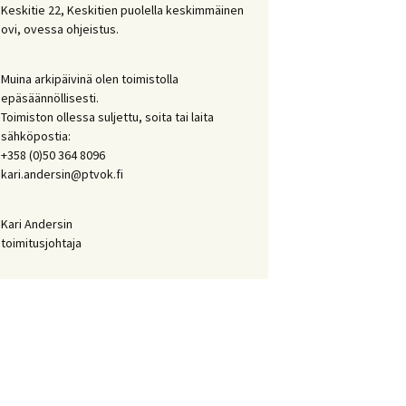
Keskitie 22, Keskitien puolella keskimmäinen
ovi, ovessa ohjeistus.
Muina arkipäivinä olen toimistolla
epäsäännöllisesti.
Toimiston ollessa suljettu, soita tai laita
sähköpostia:
+358 (0)50 364 8096
kari.andersin@ptvok.fi
Kari Andersin
toimitusjohtaja