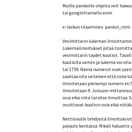
Muille pankeille ohjeita voit hakea
tai googlettamalla esim
e-laskun tilaaminen pankin_nimi
Vesimittarin lukeman ilmoittamises
Lukemailmoitukset pitää toimitt
vesimittarin täydet kuutiot. Tava
kuutioita varten ja lukema voi oll
tai 1739. Nämä numerot ovat usei
saattaa olla sellainen että siinä lu
ilmoitetaan pienempi numero eli 5. 
ilmoitetaan 9. Joissain mittareis
osia eikä niitä tarvitse ilmoittaa.
osoittavat kuution osia eikä niitäk
Nettisivulle tehdyistä ilmoituksist
palaute kentässä. Mikäli haluatte 