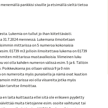
 menemällä pankkisi sivuille ja etsimällä sieltä tietoa
ta. Lukemia on tullut jo ihan kiitettävästi.
aa 31.7.2024 mennessä. Lukemana ilmoitetaan
llisimmin mittarissa on 5 numeroa kokonaisia
a esim. 01739 m3 jolloin ilmoitettava lukema on 01739
mmiten mittarissa mustavalkoisia. Viimeinen luku
ku voi olla kahden numeron välissä esim. 5 ja 6. Tällöin
Poikkeuksena jos ollaan välissä 9 ja 0 niin
sa on numeroita myös punaisella ja nämä ovat kuution
 Samoin mittarissa voi olla viisareita jotka myös
ään tarvitse ilmoittaa.
a en laita kuittausta ellei sitä ole erikseen pyydetty
päivittää muita tietojanne esim. osoite vaihtunut tai