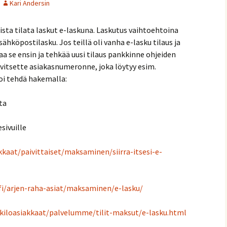
Kari Andersin
akastiedotteet
sta tilata laskut e-laskuna. Laskutus vaihtoehtoina
riötilanteet
ähköpostilasku. Jos teillä oli vanha e-lasku tilaus ja
aa se ensin ja tehkää uusi tilaus pankkinne ohjeiden
in kysyttyä
vitsette asiakasnumeronne, joka löytyy esim.
oi tehdä hakemalla:
ta
sivuille
kkaat/paivittaiset/maksaminen/siirra-itsesi-e-
/fi/arjen-raha-asiat/maksaminen/e-lasku/
nkiloasiakkaat/palvelumme/tilit-maksut/e-lasku.html