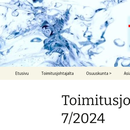
Siirry
sisältöön
Etusivu
Toimitusjohtajalta
Osuuskunta >
Asi
Hallinto/Hallitus
Ilm
Toimitusjo
Historia
Hen
Säännöt
Lii
7/2024
Kokousmateriaalit
Sop