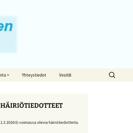
Haku:
ita >
Yhteystiedot
Vesitili
e muuttajalle/Liittymäsopimuksen
to
tus ja perintä
HÄIRIÖTIEDOTTEET
ä vuoto maksaa
2.3.2026 Ei voimassa olevia häiriötiedotteita.