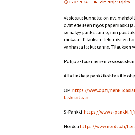
15.07.2024
Toimitusjohtajalta
Pöytäkirjat
Asi
Vesiosuuskunnalta on nyt mahdolli
Toiminta-Alue
Häi
ovat edelleen myös paperilasku ja s
se näkyy pankissanne, niin poistak
Use
mukaan. Tilauksen tekemiseen tar
vanhasta laskustanne. Tilauksen v
Pohjois-Tuusniemen vesiosuuskun
Alla linkkejä pankkikohtaisille ohje
OP
https://www.op.fi/henkiloasia
laskuaikaan
S-Pankki
https://www.s-pankki.fi
Nordea
https://www.nordea.fi/he